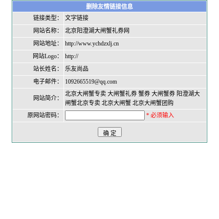
删除友情链接信息
链接类型：
文字链接
网站名称：
北京阳澄湖大闸蟹礼券网
网站地址：
http://www.ychdzxlj.cn
网站Logo：
http://
站长姓名：
乐友尚品
电子邮件：
1092665519@qq.com
北京大闸蟹专卖 大闸蟹礼券 蟹券 大闸蟹券 阳澄湖大
网站简介：
闸蟹北京专卖 北京大闸蟹 北京大闸蟹团购
原网站密码：
* 必须输入