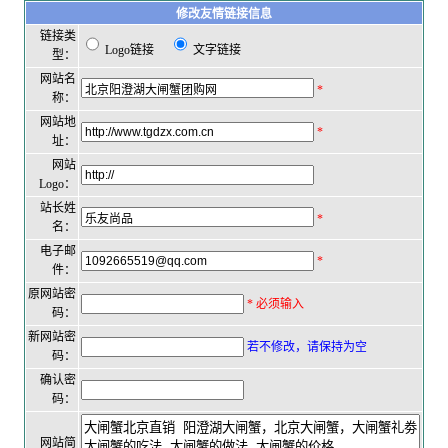
修改友情链接信息
链接类
Logo链接
文字链接
型：
网站名
*
称：
网站地
*
址：
网站
Logo：
站长姓
*
名：
电子邮
*
件：
原网站密
* 必须输入
码：
新网站密
若不修改，请保持为空
码：
确认密
码：
网站简