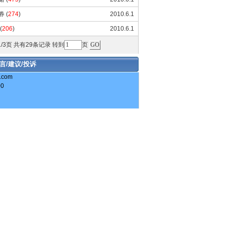
券
(
274
)
2010.6.1
(
206
)
2010.6.1
/3页 共有29条记录 转到
页
言/建议/投诉
com
00