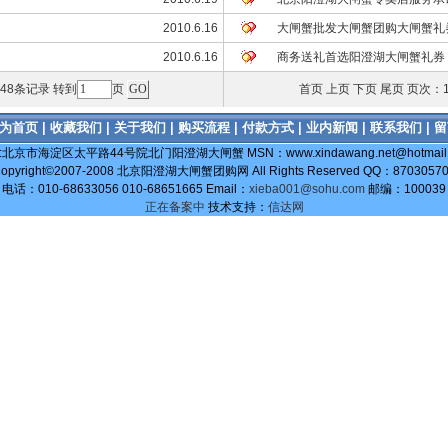
2010.6.16
大闸蟹批发大闸蟹团购大闸蟹礼
2010.6.16
商务送礼首选阳澄湖大闸蟹礼券
有48条记录 转到
页
首页 上页
下页
尾页
页次：1
为首页
|
收藏我们
|
关于我们
|
购买流程
|
付款方式
|
业内新闻
|
联系我们
|
留
:北京市海淀区太平路44号院北门阳澄湖大闸蟹 MSN：www.xindawang.net@hotmail.
opyright©2007-2008 北京阳澄湖大闸蟹团购网 All Rights Reserved QQ：8703057
电话：010-68633056 010-68651665 Email：
xieba001@sohu.com
邮编：100039
正在备案中
技术支持：
信达网