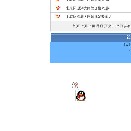
北京阳澄湖大闸蟹价格 礼券
北京阳澄湖大闸蟹批发专卖店
首页 上页
下页
尾页
页次：1/5页 共
设
地址
C