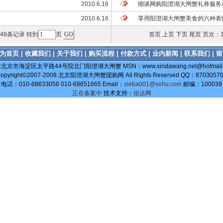
2010.6.16
细谈网购阳澄湖大闸蟹礼券服务
2010.6.16
享用阳澄湖大闸蟹美食的六种表
有48条记录 转到
页
首页 上页
下页
尾页
页次：1
为首页
|
收藏我们
|
关于我们
|
购买流程
|
付款方式
|
业内新闻
|
联系我们
|
留
:北京市海淀区太平路44号院北门阳澄湖大闸蟹 MSN：www.xindawang.net@hotmail.
opyright©2007-2008 北京阳澄湖大闸蟹团购网 All Rights Reserved QQ：8703057
电话：010-68633056 010-68651665 Email：
xieba001@sohu.com
邮编：100039
正在备案中
技术支持：
信达网