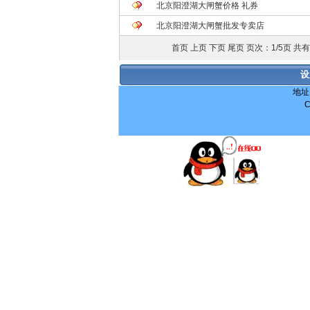
北京阳澄湖大闸蟹价格 礼券
北京阳澄湖大闸蟹批发专卖店
首页 上页
下页
尾页
页次：1/5页 共
设
地址
C