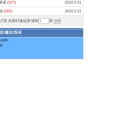
承诺
(
427
)
2010.5.31
情
(
282
)
2010.5.31
/7页 共有67条记录 转到
页
言/建议/投诉
com
00