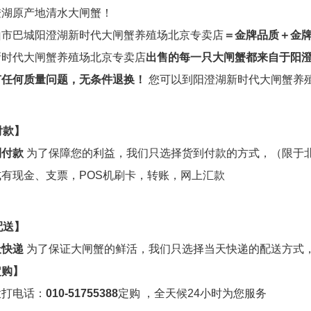
澄湖原产地清水大闸蟹！
山市巴城阳澄湖新时代大闸蟹养殖场北京专卖店
＝金牌品质＋金
新时代大闸蟹养殖场北京专卖店
出售的每一只大闸蟹都来自于阳
有任何质量问题，无条件退换！
您可以到阳澄湖新时代大闸蟹养
付款】
到付款
为了保障您的利益，我们只选择货到付款的方式，（限于
式有现金、支票，POS机刷卡，转账，网上汇款
配送】
天快递
为了保证大闸蟹的鲜活，我们只选择当天快递的配送方式
定购】
拨打电话：
010-51755388
定购 ，全天候24小时为您服务