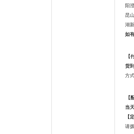
阳
昆
湖
如
【
货
方
【
当
【
请