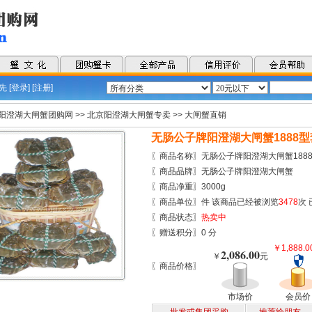
 [
登录
] [
注册
]
阳澄湖大闸蟹团购网
>>
北京阳澄湖大闸蟹专卖
>>
大闸蟹直销
无肠公子牌阳澄湖大闸蟹1888
〖商品名称〗无肠公子牌阳澄湖大闸蟹188
〖商品品牌〗无肠公子牌阳澄湖大闸蟹
〖商品净重〗3000g
〖商品单位〗件 该商品已经被浏览
3478
次
〖商品状态〗
热卖中
〖赠送积分〗0 分
￥1,888.
2,086.00
￥
元
〖商品价格〗
市场价
会员价