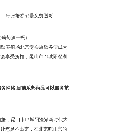
诺：每张蟹券都是免费送货
红葡萄酒一瓶）
闸蟹养殖场北京专卖店蟹券便成为
时会享受折扣，昆山市巴城阳澄湖
务网络,目前乐邦尚品可以服务范
闸蟹，昆山市巴城阳澄湖新时代大
，让您足不出京，在北京吃正宗的