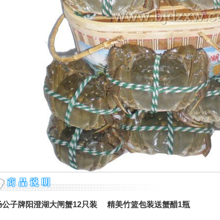
肠公子牌阳澄湖大闸蟹12只装 精美竹篮包装送蟹醋1瓶