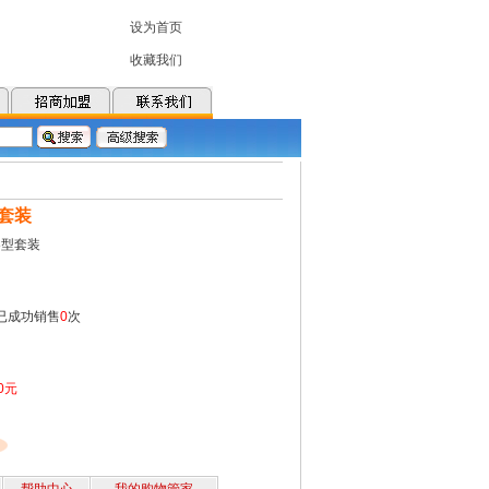
型套装
8型套装
 已成功销售
0
次
00元