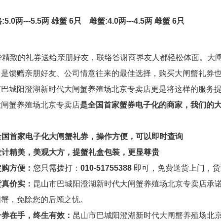
:5.0两---5.5两 雄蟹 6只 雌蟹:4.0两---4.5两 雌蟹 6只
华精致的礼券送给亲朋好友，联络答谢商界友人都轻松体面。大
）是馈赠亲朋好友、公司情意往来的最佳选择，购买大闸蟹礼券
市巴城阳澄湖新时代大闸蟹养殖场北京专卖店更是将这样的服务
大闸蟹养殖场北京专卖店
是全国首家蟹券电子化的商家，我们的
全国首家电子化大闸蟹礼券，操作方便，可以即时查询
设计精美，美观大方，提蟹礼盒包装，更显尊贵
定购方便：
您只需拨打：
010-51755388
即可，免费送货上门，货
货真价实：
昆山市巴城阳澄湖新时代大闸蟹养殖场北京专卖店承
闸蟹，免除您的后顾之忧。
一券在手，终生有效：
昆山市巴城阳澄湖新时代大闸蟹养殖场北