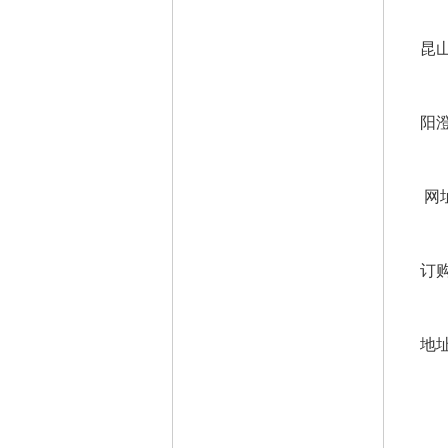
昆
阳
网
订购
地