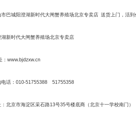
山市巴城阳澄湖新时代大闸蟹养殖场北京专卖店 送货上门，活到
澄湖新时代大闸蟹养殖场北京专卖店
址：
www.bjdzxw.cn
电话：010-51755388 51755358
址：北京市海淀区采石路13号35号楼底商（北京十一学校南门）