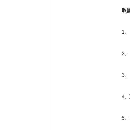
取
1
2
3
4、
5、