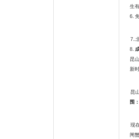
生
6.
7
8.
昆
新
昆
围
现
闸