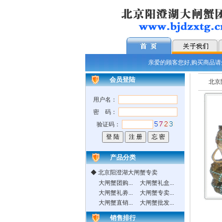
亲爱的顾客您好,购买商品请先
会员登陆
北京
用户名：
密 码：
验证码：
产品分类
◆
北京阳澄湖大闸蟹专卖
大闸蟹团购...
大闸蟹礼盒...
大闸蟹礼劵...
大闸蟹专卖...
大闸蟹直销...
大闸蟹批发...
销售排行