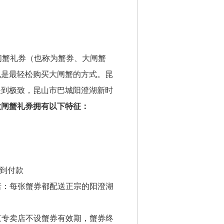
闸蟹礼券（也称为蟹券、大闸蟹
也是最轻松购买大闸蟹的方式。昆
提到极致，昆山市巴城阳澄湖新时
大闸蟹礼券拥有以下特征：
到付款
诺：每张蟹券都配送正宗的阳澄湖
京专卖店不设蟹券有效期，蟹券终