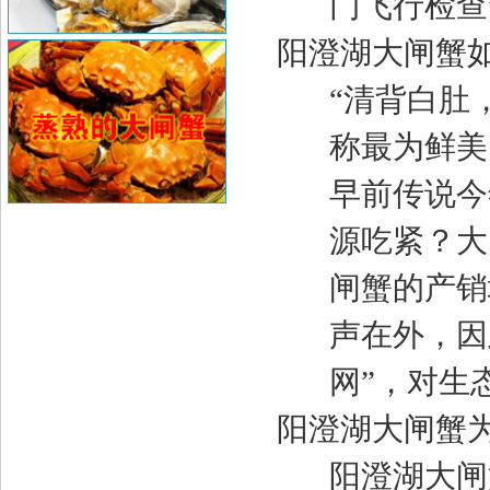
门飞行检查
阳澄湖大闸蟹
“
清背白肚
称最为鲜美
早前传说今
源吃紧？大
闸蟹的产
声在外，因
网
”
，对生
阳澄湖大闸蟹
阳澄湖大闸