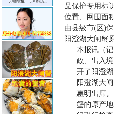
大闸蟹直销...
大闸蟹批发...
品保护专用标
位置、网围面
由县级市
(
区
)
保
阳澄湖大闸蟹
本报讯（记
政、出入境
开了阳澄湖
阳澄湖大闸
惠明出席。
蟹的原产地