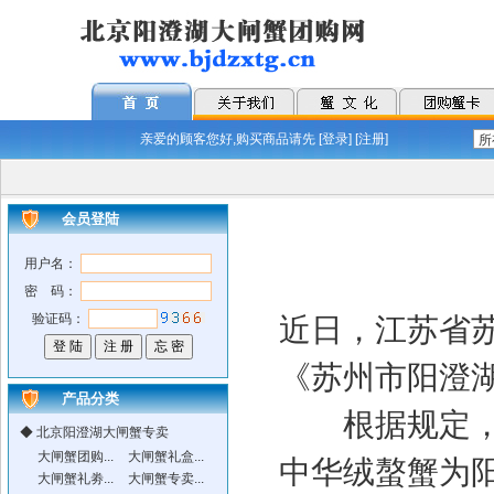
亲爱的顾客您好,购买商品请先 [
登录
] [
注册
]
会员登陆
用户名：
密 码：
验证码：
近日，江苏省
《苏州市阳澄
产品分类
根据规定，凡
◆
北京阳澄湖大闸蟹专卖
大闸蟹团购...
大闸蟹礼盒...
中华绒螯蟹为
大闸蟹礼劵...
大闸蟹专卖...